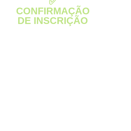
✅
CONFIRMAÇÃO
DE INSCRIÇÃO
Parabéns por se inscrever. Espero
que este curso acrescente muito a
sua vida pessoal e ministerial.
Neste botão abaixo você terá
acesso ao nosso grupo de
Whatsapp de Alunos. Faça
parte do nosso grupo de
alunos, é muito importante
para que consigam acrescentar
um na vida do outro e para
termos o acesso direto a você.